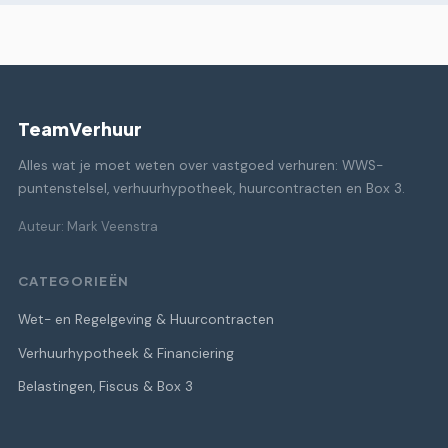
TeamVerhuur
Alles wat je moet weten over vastgoed verhuren: WWS-
puntenstelsel, verhuurhypotheek, huurcontracten en Box 3.
Auteur: Mark Veenstra
CATEGORIEËN
Wet- en Regelgeving & Huurcontracten
Verhuurhypotheek & Financiering
Belastingen, Fiscus & Box 3