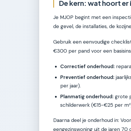
De kern: wat hoort er
Je MJOP begint met een inspectie
de gevel, de installaties, de kozij
Gebruik een eenvoudige checklist
€300 per pand voor een basisins
Correctief onderhoud:
reparat
Preventief onderhoud:
jaarli
per jaar).
Planmatig onderhoud:
grote p
schilderwerk (€15-€25 per m²
Daarna deel je onderhoud in: Voo
eengezinswoning uit de jaren 70