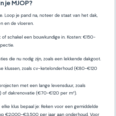
 in je MJOP?
. Loop je pand na, noteer de staat van het dak,
nen en de vloeren.
 of schakel een bouwkundige in. Kosten: €150-
pectie.
ies die nu nodig zijn, zoals een lekkende dakgoot.
jkse klussen, zoals cv-ketelonderhoud (€80-€120
rojecten met een lange levensduur, zoals
) of dakrenovatie (€70-€120 per m²).
r elke klus bepaal je: Reken voor een gemiddelde
 op €2.000-€3.500 per jaar aan onderhoud. Voor