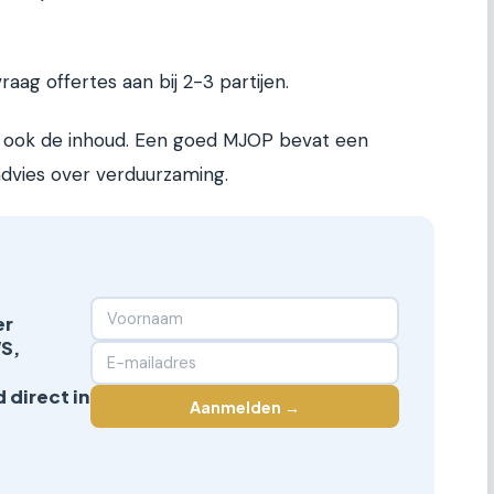
vraag offertes aan bij 2-3 partijen.
aar ook de inhoud. Een goed MJOP bevat een
 advies over verduurzaming.
er
S,
 direct in
Aanmelden →