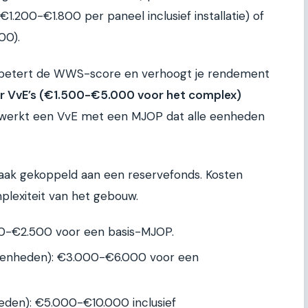
.200-€1.800 per paneel inclusief installatie) of
00).
verbetert de WWS-score en verhoogt je rendement
r VvE’s (€1.500-€5.000 voor het complex)
erkt een VvE met een MJOP dat alle eenheden
n vaak gekoppeld aan een reservefonds. Kosten
plexiteit van het gebouw.
00-€2.500 voor een basis-MJOP.
enheden): €3.000-€6.000 voor een
den): €5.000-€10.000 inclusief