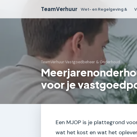
TeamVerhuur
Wet- en Regelgeving &
V
TeamVerhuur
›
Vastgoedbeheer & Onderhoud
Meerjarenonderhou
voor je vastgoedpo
Een MJOP is je plattegrond voor
wat het kost en wat het oplever