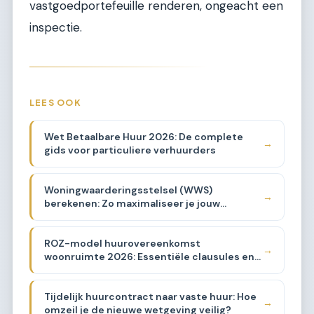
vastgoedportefeuille renderen, ongeacht een
inspectie.
LEES OOK
Wet Betaalbare Huur 2026: De complete
→
gids voor particuliere verhuurders
Woningwaarderingsstelsel (WWS)
→
berekenen: Zo maximaliseer je jouw
huurprijs binnen de wet
ROZ-model huurovereenkomst
→
woonruimte 2026: Essentiële clausules en
uitleg
Tijdelijk huurcontract naar vaste huur: Hoe
→
omzeil je de nieuwe wetgeving veilig?