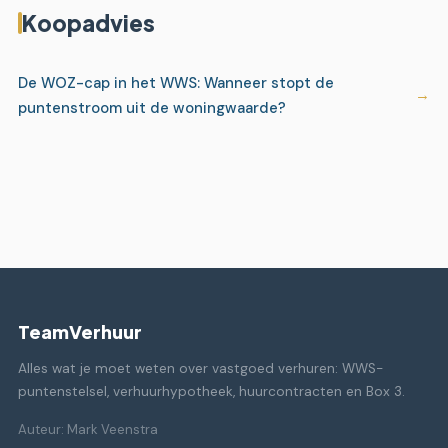
Koopadvies
De WOZ-cap in het WWS: Wanneer stopt de
puntenstroom uit de woningwaarde?
TeamVerhuur
Alles wat je moet weten over vastgoed verhuren: WWS-
puntenstelsel, verhuurhypotheek, huurcontracten en Box 3.
Auteur: Mark Veenstra