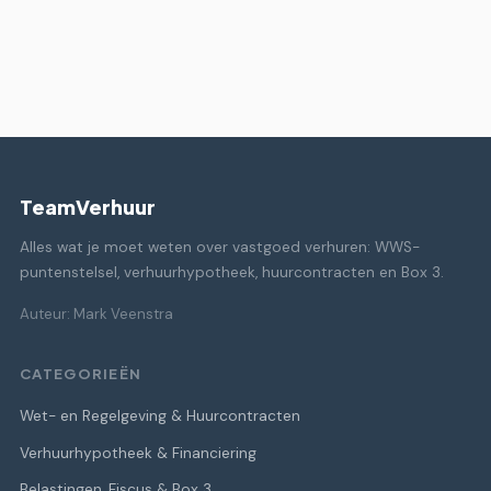
TeamVerhuur
Alles wat je moet weten over vastgoed verhuren: WWS-
puntenstelsel, verhuurhypotheek, huurcontracten en Box 3.
Auteur: Mark Veenstra
CATEGORIEËN
Wet- en Regelgeving & Huurcontracten
Verhuurhypotheek & Financiering
Belastingen, Fiscus & Box 3