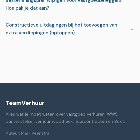
Bestemmingsplan wijzigen voor vastgoedbeleggers:
Hoe pak je dat aan?
Constructieve uitdagingen bij het toevoegen van
extra verdiepingen (optoppen)
TeamVerhuur
Alles wat je moet weten over vastgoed verhuren: WWS-
puntenstelsel, verhuurhypotheek, huurcontracten en Box 3.
Auteur: Mark Veenstra