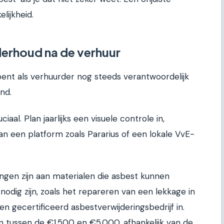
lijkheid.
derhoud na de verhuur
bent als verhuurder nog steeds verantwoordelijk
nd.
aal. Plan jaarlijks een visuele controle in,
an een platform zoals Pararius of een lokale VvE-
ngen zijn aan materialen die asbest kunnen
odig zijn, zoals het repareren van een lekkage in
een gecertificeerd asbestverwijderingsbedrijf in.
n tussen de €1.500 en €5.000, afhankelijk van de