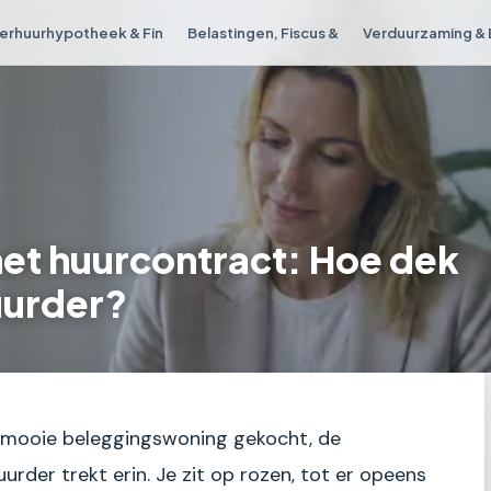
erhuurhypotheek & Fin
Belastingen, Fiscus &
Verduurzaming & 
het huurcontract: Hoe dek
huurder?
die mooie beleggingswoning gekocht, de
rder trekt erin. Je zit op rozen, tot er opeens