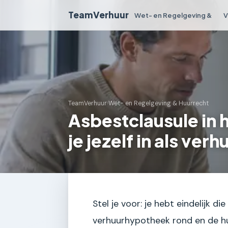
TeamVerhuur
Wet- en Regelgeving &
V
TeamVerhuur
›
Wet- en Regelgeving & Huurrecht
Asbestclausule in 
je jezelf in als ver
Stel je voor: je hebt eindelijk 
verhuurhypotheek rond en de huu